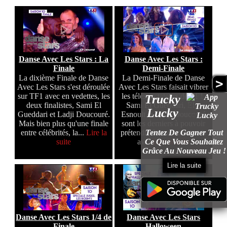
Danse Avec Les Stars : La
Danse Avec Les Stars :
Finale
Demi-Finale
La dixième Finale de Danse
La Demi-Finale de Danse
>
Avec Les Stars s'est déroulée
Avec Les Stars faisait vibrer
sur TF1 avec en vedettes, les
les téléspectateurs de TF1.
Trucky
deux finalistes, Sami El
Sami El Gueddari, Elsa
Lucky
Gueddari et Ladji Doucouré.
Esnoult et Ladji Doucouré
Mais bien plus qu'une finale
sont les derniers à pouvoir
Tentez De Gagner Tout
entre célébrités, la...
Lire la
prétendre à la victoire mais
Ce Que Vous Souhaitez
suite
av...
Lire la suite
Grâce Au Nouveau Jeu !
Lire la suite
Danse Avec Les Stars 1/4 de
Danse Avec Les Stars
Finale
Halloween