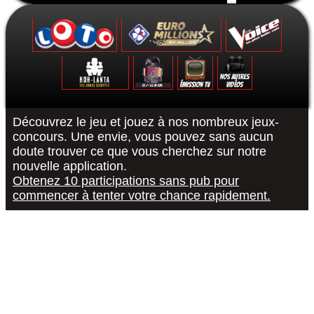
Formulaire de contact
Découvrez le jeu et jouez à nos nombreux jeux-
concours. Une envie, vous pouvez sans aucun
doute trouver ce que vous cherchez sur notre
Le Grand Quiz - Permis De Conduire -
Koh-Lanta : Les Poteaux - La Finale -
The Voice 10 - La Finale - 15/05/2021
Euromillions : tirage du 6 septembre
District Z : Épisode 3 - 25/12/2020
Loto : le tirage du 27 août 2022
"R or B #RorB"
Les 12 Coups
Koh-Lanta : 
The Voice 10
Euro Millio
Good Sing
Loto : le
"Pur
nouvelle application.
Obtenez 10 participations sans pub pour
commencer à tenter votre chance rapidement.