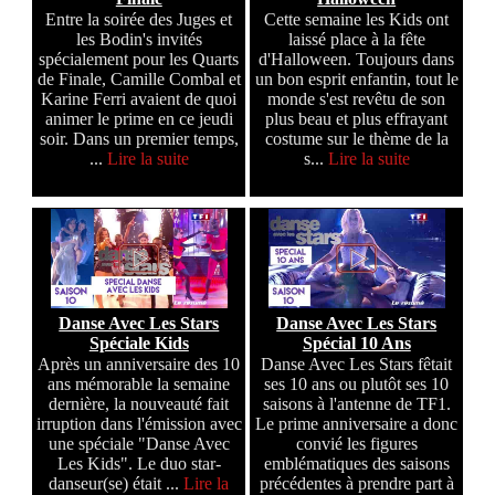
Entre la soirée des Juges et
Cette semaine les Kids ont
les Bodin's invités
laissé place à la fête
spécialement pour les Quarts
d'Halloween. Toujours dans
de Finale, Camille Combal et
un bon esprit enfantin, tout le
Karine Ferri avaient de quoi
monde s'est revêtu de son
animer le prime en ce jeudi
plus beau et plus effrayant
soir. Dans un premier temps,
costume sur le thème de la
...
Lire la suite
s...
Lire la suite
Danse Avec Les Stars
Danse Avec Les Stars
Spéciale Kids
Spécial 10 Ans
Après un anniversaire des 10
Danse Avec Les Stars fêtait
ans mémorable la semaine
ses 10 ans ou plutôt ses 10
dernière, la nouveauté fait
saisons à l'antenne de TF1.
irruption dans l'émission avec
Le prime anniversaire a donc
une spéciale "Danse Avec
convié les figures
Les Kids". Le duo star-
emblématiques des saisons
danseur(se) était ...
Lire la
précédentes à prendre part à