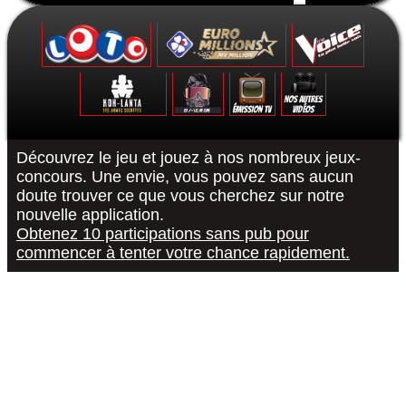
Formulaire de contact
Découvrez le jeu et jouez à nos nombreux jeux-
concours. Une envie, vous pouvez sans aucun
doute trouver ce que vous cherchez sur notre
Le Grand Quiz - Permis De Conduire -
Koh-Lanta : Les Poteaux - La Finale -
The Voice 10 - La Finale - 15/05/2021
Euromillions : tirage du 6 septembre
District Z : Épisode 3 - 25/12/2020
Loto : le tirage du 27 août 2022
"R or B #RorB"
Les 12 Coups
Koh-Lanta : 
The Voice 10
Euro Millio
Good Sing
Loto : le
"Pur
nouvelle application.
Obtenez 10 participations sans pub pour
commencer à tenter votre chance rapidement.