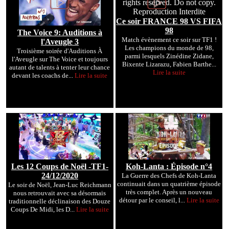
Ce soir FRANCE 98 VS FIFA
98
The Voice 9: Auditions à
Match évènement ce soir sur TF1 !
l'Aveugle 3
Les champions du monde de 98,
Troisième soirée d'Auditions À
parmi lesquels Zinédine Zidane,
l'Aveugle sur The Voice et toujours
Bixente Lizarazu, Fabien Barthe...
autant de talents à tenter leur chance
Lire la suite
devant les coachs de...
Lire la suite
Les 12 Coups de Noël -TF1-
Koh-Lanta : Épisode n°4
24/12/2020
La Guerre des Chefs de Koh-Lanta
continuait dans un quatrième épisode
Le soir de Noël, Jean-Luc Reichmann
très complet. Après un nouveau
nous retrouvait avec sa désormais
détour par le conseil, l...
Lire la suite
traditionnelle déclinaison des Douze
Coups De Midi, les D...
Lire la suite