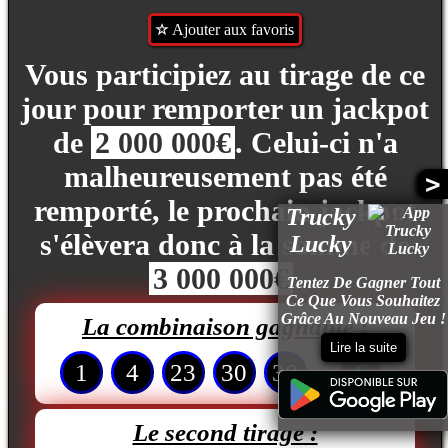
Ajouter aux favoris
Vous participiez au tirage de ce
jour pour remporter un jackpot
de
2 000 000€
. Celui-ci n'a
malheureusement pas été
>
remporté, le prochain jackpot
Trucky
s'élèvera donc à la somme de
Lucky
3 000 000€
.
Tentez De Gagner Tout
Ce Que Vous Souhaitez
Grâce Au Nouveau Jeu !
La combinaison gagnante :
Lire la suite
1
4
23
30
38
6
Le second tirage :