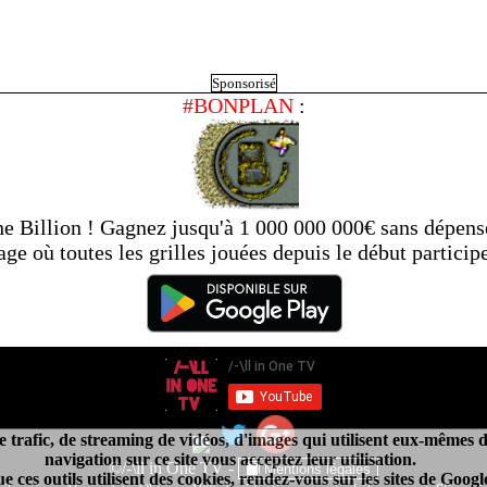
Sponsorisé
#BONPLAN
:
he Billion ! Gagnez jusqu'à 1 000 000 000€ sans dépen
age où toutes les grilles jouées depuis le début particip
e de trafic, de streaming de vidéos, d'images qui utilisent eux-mêmes
navigation sur ce site vous acceptez leur utilisation.
ur analyser le trafic. Ces outils utilisent des cookies. Enfin, à des fins 
©/-\ll in One TV -
Mentions légales
e ces outils utilisent des cookies, rendez-vous sur les sites de Goo
guer en toute tranquilité. En continuant votre navigation sur ce site, vou