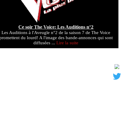
Ce soir The Voice: Les Auditions n°2
Les Auditions à l'Aveugle n°2 de la saison 7 de The Voice
promettent du lourd! A l'image des bande-annonces qui sont
diffusées ...
Lire la suite