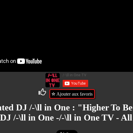
Ajouter aux favoris
nted DJ /-\ll in One : "Higher To B
DJ /-\ll in One -/-\ll in One TV - Al