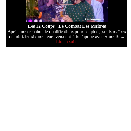
Les 12 Coups - Le Combat Des Maîtres
Après une semaine de qualifications pour les plus grands maîtres
de midi, les six meilleurs venaient faire équipe avec Anne Ro...
Lire la suite