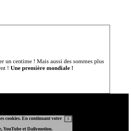
ser un centime ! Mais aussi des sommes plus
ent !
Une première mondiale !
 des cookies. En continuant votre
X
de sécurité, des cookies sont utilisés par le site pour vous authentifier
gle, YouTube et Dailymotion.
s acceptez leur utilisation.