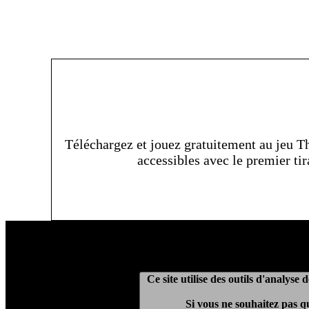
Téléchargez et jouez gratuitement au jeu T
accessibles avec le premier tir
Ce site utilise des outils d'analys
- Ce site utilise des services provenant de YouTube ou de Dailymotion po
Si vous ne souhaitez pas qu
sur le serveur et pour navi