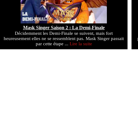
Mask Singer Saison 2 : La Demi-Finale
Décidemment les Demi-Finale se suivent, mais fort
heureusement elles ne se ressemblent pas. Mask Singer passait
par cette étape ...
Lire la suite