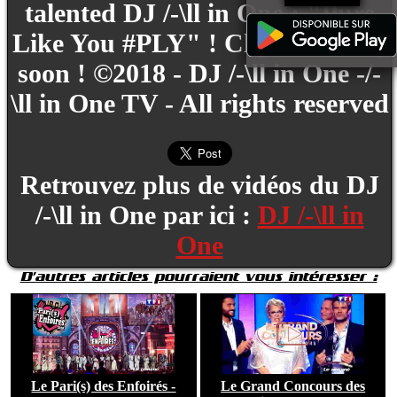
talented DJ /-\ll in One : "Pure
Like You #PLY" ! Clip is coming
soon ! ©2018 - DJ /-\ll in One -/-
\ll in One TV - All rights reserved
Retrouvez plus de vidéos du DJ
/-\ll in One par ici :
DJ /-\ll in
One
D'autres articles pourraient vous intéresser :
Le Pari(s) des Enfoirés -
Le Grand Concours des