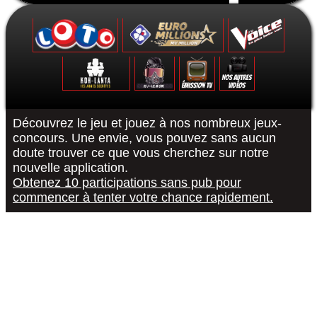
Formulaire de contact
Découvrez le jeu et jouez à nos nombreux jeux-
concours. Une envie, vous pouvez sans aucun
doute trouver ce que vous cherchez sur notre
Le Grand Quiz - Permis De Conduire -
Koh-Lanta : Les Poteaux - La Finale -
The Voice 10 - La Finale - 15/05/2021
Euromillions : tirage du 6 septembre
District Z : Épisode 3 - 25/12/2020
Loto : le tirage du 27 août 2022
"R or B #RorB"
Les 12 Coups
Koh-Lanta : 
The Voice 10
Euro Millio
Good Sing
Loto : le
"Pur
nouvelle application.
Obtenez 10 participations sans pub pour
commencer à tenter votre chance rapidement.