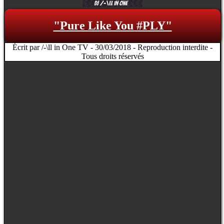
"Pure Like You #PLY"
Écrit par /-\ll in One TV - 30/03/2018 - Reproduction interdite -
Tous droits réservés