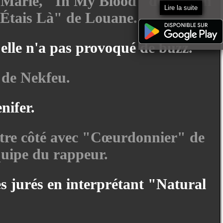
ne-Marie, "In My Blood" de Shawn
Lire la suite
'Étais Là" de Louane.
elle n'a pas provoqué de buzz.
 de Nekfeu.
nifer.
utre côté avec "Cœurdonnier" de
quipe du rappeur.
des jurés en interprétant "Natural