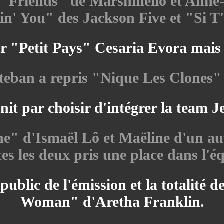
nt "Friends" de Marshmello et An
' You" des Jackson Five et "Si T
 "Petit Pays" Cesaria Evora mais 
teban a repris "Nique Les Clones"
finit par choisir d'intégrer la team Je
ne" d'Ismaël Lô et Maëline d'un a
es les deux pris une place dans l'é
 public de l'émission et la totalité 
Woman" d'Aretha Franklin.