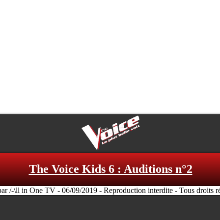
The Voice Kids 6 : Auditions n°2
par /-\ll in One TV - 06/09/2019 - Reproduction interdite - Tous droits r