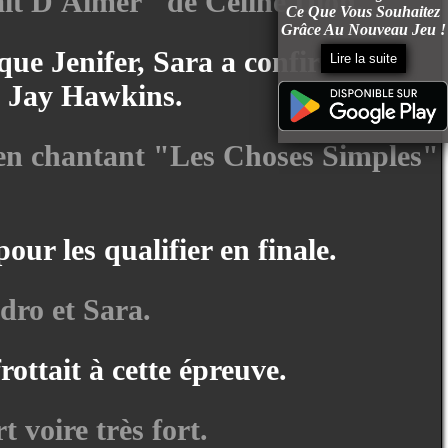
sait D'Aimer" de Céline Dion.
Ce Que Vous Souhaitez
Grâce Au Nouveau Jeu !
ue Jenifer, Sara a confirmé ce
Lire la suite
' Jay Hawkins.
nt en chantant "Les Choses Simples"
our les qualifier en finale.
dro et Sara.
rottait à cette épreuve.
 voire très fort.