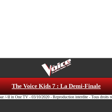
The Voice Kids 7 : La Demi-Finale
par /-\ll in One TV - 03/10/2020 - Reproduction interdite - Tous droits r