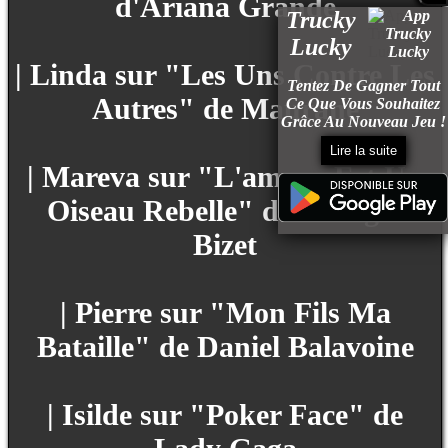
d'Ariana Grande
Trucky
Lucky
| Linda sur "Les Uns Contre Les
Tentez De Gagner Tout
Autres" de Maurane
Ce Que Vous Souhaitez
Grâce Au Nouveau Jeu !
Lire la suite
| Mareva sur "L'amour Est Un
Oiseau Rebelle" de Georges
Bizet
| Pierre sur "Mon Fils Ma
Bataille" de Daniel Balavoine
| Isilde sur "Poker Face" de