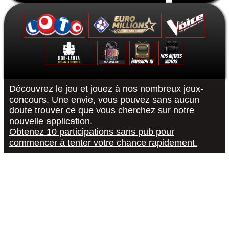
Formulaire de contact
Découvrez le jeu et jouez à nos nombreux jeux-
concours. Une envie, vous pouvez sans aucun
doute trouver ce que vous cherchez sur notre
Le Grand Quiz - Permis De Conduire -
Koh-Lanta : Les Poteaux - La Finale -
The Voice 10 - La Finale - 15/05/2021
Euromillions : tirage du 6 septembre
District Z : Épisode 3 - 25/12/2020
Loto : le tirage du 27 août 2022
"R or B #RorB"
Les 12 Coups
Koh-Lanta : 
The Voice 10
Euro Millio
Good Sing
Loto : le
"Pur
nouvelle application.
Obtenez 10 participations sans pub pour
commencer à tenter votre chance rapidement.