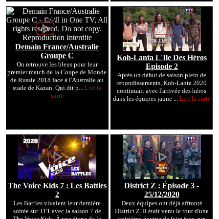
Demain France/Australie
Groupe C
Koh-Lanta L'Ile Des Héros
On retrouve les bleus pour leur
Episode 2
premier match de la Coupe de Monde
Après un début de saison plein de
de Russie 2018 face à l'Australie au
rebondissements, Koh-Lanta 2020
stade de Kazan. Qui dit p...
Lire la
continuait avec l'arrivée des héros
suite
dans les équipes jaune ...
Lire la suite
The Voice Kids 7 : Les Battles
District Z : Épisode 3 -
2
25/12/2020
Les Battles vivaient leur dernière
Deux équipes ont déjà affronté
soirée sur TF1 avec la saison 7 de
District Z. Il était venu le tour d'une
The Voice Kids. À une étape de la
troisième équipe de faire face aux