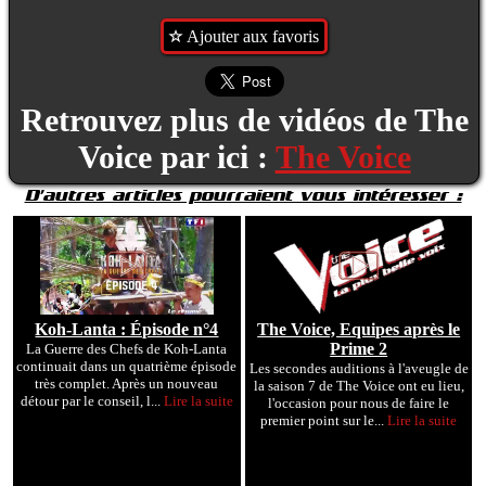
Ajouter aux favoris
Retrouvez plus de vidéos de The
Voice par ici :
The Voice
D'autres articles pourraient vous intéresser :
Koh-Lanta : Épisode n°4
The Voice, Equipes après le
Prime 2
La Guerre des Chefs de Koh-Lanta
continuait dans un quatrième épisode
Les secondes auditions à l'aveugle de
très complet. Après un nouveau
la saison 7 de The Voice ont eu lieu,
détour par le conseil, l...
Lire la suite
l'occasion pour nous de faire le
premier point sur le...
Lire la suite