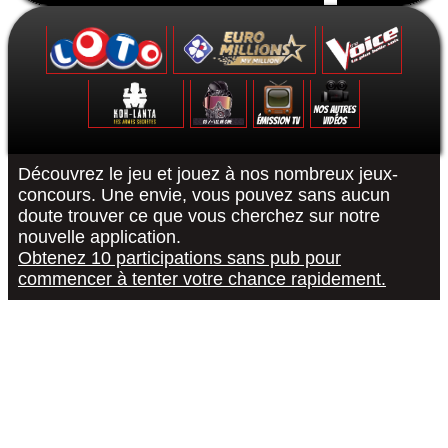
Formulaire de contact
Découvrez le jeu et jouez à nos nombreux jeux-
concours. Une envie, vous pouvez sans aucun
doute trouver ce que vous cherchez sur notre
Le Grand Quiz - Permis De Conduire -
Koh-Lanta : Les Poteaux - La Finale -
The Voice 10 - La Finale - 15/05/2021
Euromillions : tirage du 6 septembre
District Z : Épisode 3 - 25/12/2020
Loto : le tirage du 27 août 2022
"R or B #RorB"
Les 12 Coups
Koh-Lanta : 
The Voice 10
Euro Millio
Good Sing
Loto : le
"Pur
nouvelle application.
Obtenez 10 participations sans pub pour
commencer à tenter votre chance rapidement.