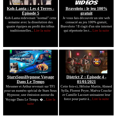
Koh-Lanta : Les 4 Terres -
Bravoloto : le jeu 100%
Épisode 5
gratuit
Koh-Lanta redevenait "normal" cette
Je vous fais découvrir un site web
semaine avec la dissolution des
consacré au jeu 100% gratuit,
quatre équipes au profit des tribus
Bravoloto ! Il s'agit d'un site internet
traditionnelles...
Lire la suite
qui répertorie les t...
Lire la suite
StarsSousHypnose Voyage
District Z : Épisode 4 -
Dans Le Temps
01/01/2021
Messmer et Arthur revenait sur TF1
Cette fois-ci, Héloïse Martin, Ahmed
pour un numéro spécial de Stars Sous
Sylla, Florent Peyre, Maëva Coucke
Hypnose, une émission autour du
et Camille Lacourt unissaient leur
force pour partir à...
Lire la suite
Voyage Dans Le Temps. �...
Lire la
suite