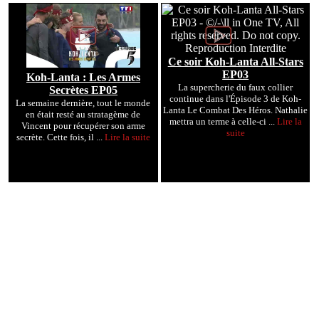
Ce soir Koh-Lanta All-Stars
EP03
Koh-Lanta : Les Armes
La supercherie du faux collier
Secrètes EP05
continue dans l'Épisode 3 de Koh-
La semaine dernière, tout le monde
Lanta Le Combat Des Héros. Nathalie
en était resté au stratagème de
mettra un terme à celle-ci ...
Lire la
Vincent pour récupérer son arme
suite
secrète. Cette fois, il ...
Lire la suite