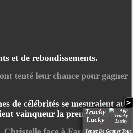
ts et de rebondissements.
 ont tenté leur chance pour gagner
>
es de célébrités se mesuraient au
Trucky
ient vainqueur la première course.
Lucky
, Christelle face à Farah.
Tentez De Gagner Tout