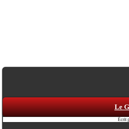
Le G
Écrit 