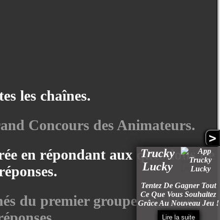
es les chaînes.
Grand Concours des Animateurs.
>
irée en répondant aux questions de
Trucky
Lucky
réponses.
Tentez De Gagner Tout
Ce Que Vous Souhaitez
hés du premier groupe en obtenant
Grâce Au Nouveau Jeu !
 réponses.
Lire la suite