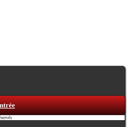
ntrée
éservés