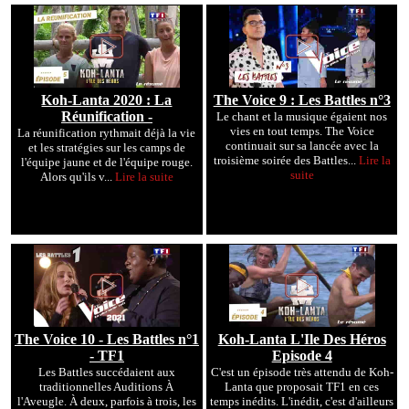
Koh-Lanta 2020 : La
The Voice 9 : Les Battles n°3
Réunification -
Le chant et la musique égaient nos
vies en tout temps. The Voice
La réunification rythmait déjà la vie
continuait sur sa lancée avec la
et les stratégies sur les camps de
troisième soirée des Battles...
Lire la
l'équipe jaune et de l'équipe rouge.
suite
Alors qu'ils v...
Lire la suite
The Voice 10 - Les Battles n°1
Koh-Lanta L'Ile Des Héros
- TF1
Episode 4
Les Battles succédaient aux
C'est un épisode très attendu de Koh-
traditionnelles Auditions À
Lanta que proposait TF1 en ces
l'Aveugle. À deux, parfois à trois, les
temps inédits. L'inédit, c'est d'ailleurs