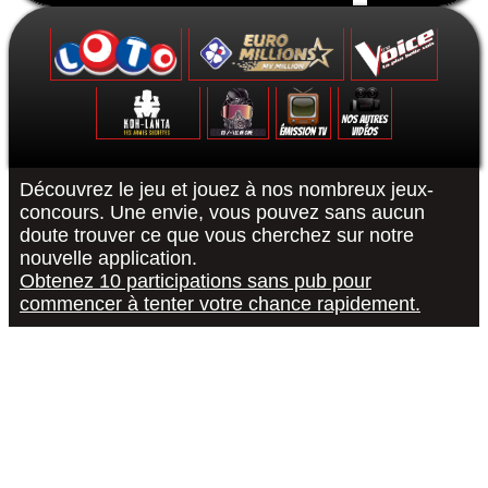
Formulaire de contact
Découvrez le jeu et jouez à nos nombreux jeux-
concours. Une envie, vous pouvez sans aucun
doute trouver ce que vous cherchez sur notre
Le Grand Quiz - Permis De Conduire -
Koh-Lanta : Les Poteaux - La Finale -
The Voice 10 - La Finale - 15/05/2021
Euromillions : tirage du 6 septembre
District Z : Épisode 3 - 25/12/2020
Loto : le tirage du 27 août 2022
"R or B #RorB"
Les 12 Coups
Koh-Lanta : 
The Voice 10
Euro Millio
Good Sing
Loto : le
"Pur
nouvelle application.
Obtenez 10 participations sans pub pour
commencer à tenter votre chance rapidement.