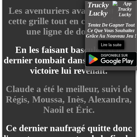
Trucky
Les aventuriers avançaient sur
Lucky
cette grille tout en construisant
Tentez De Gagner Tout
une ligne de dominos.
Ce Que Vous Souhaitez
Grâce Au Nouveau Jeu !
Lire la suite
En les faisant basculer, si le
dernier tombait dans le panier, la
victoire lui revenait.
Claude a été le meilleur, suivi de
Régis, Moussa, Inès, Alexandra,
Naoil et Éric.
Ce dernier naufragé quitte donc